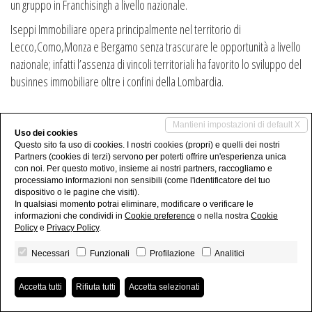
un gruppo in Franchisingh a livello nazionale.
Iseppi Immobiliare opera principalmente nel territorio di
Lecco,Como,Monza e Bergamo senza trascurare le opportunità a livello
nazionale; infatti l’assenza di vincoli territoriali ha favorito lo sviluppo del
businnes immobiliare oltre i confini della Lombardia.
Mantieni impostazioni di default X
Uso dei cookies
Iseppi Immobiliare D.I. • P.IVA 03491650135
Questo sito fa uso di cookies. I nostri cookies (propri) e quelli dei nostri
Partners (cookies di terzi) servono per poterti offrire un'esperienza unica
Privacy Policy
-
Revoca consensi
- Powered by
Miogest.com
con noi. Per questo motivo, insieme ai nostri partners, raccogliamo e
processiamo informazioni non sensibili (come l'identificatore del tuo
dispositivo o le pagine che visiti).
In qualsiasi momento potrai eliminare, modificare o verificare le
informazioni che condividi in
Cookie preference
o nella nostra
Cookie
Policy
e
Privacy Policy
.
Necessari
Funzionali
Profilazione
Analitici
Accetta tutti
Rifiuta tutti
Accetta selezionati