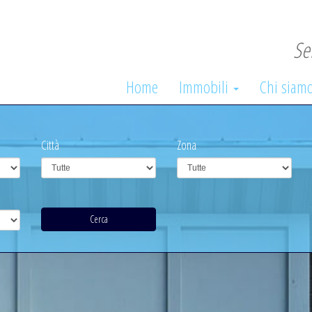
Se
Home
Immobili
Chi siam
Città
Zona
Cerca