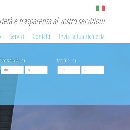
rietà e trasparenza al vostro servizio!!!
o
Servizi
Contatti
Invia la tua richiesta
Prezzo (da - a)
Mq (da - a)