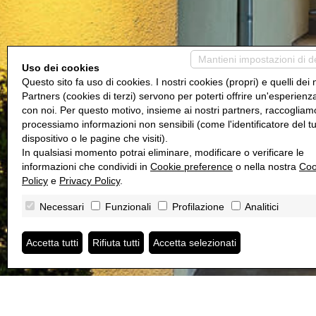
Mantieni impostazioni di d
Uso dei cookies
Questo sito fa uso di cookies. I nostri cookies (propri) e quelli dei 
Partners (cookies di terzi) servono per poterti offrire un'esperienz
con noi. Per questo motivo, insieme ai nostri partners, raccogliam
processiamo informazioni non sensibili (come l'identificatore del t
dispositivo o le pagine che visiti).
In qualsiasi momento potrai eliminare, modificare o verificare le
informazioni che condividi in
Cookie preference
o nella nostra
Coo
Policy
e
Privacy Policy
.
Necessari
Funzionali
Profilazione
Analitici
Accetta tutti
Rifiuta tutti
Accetta selezionati