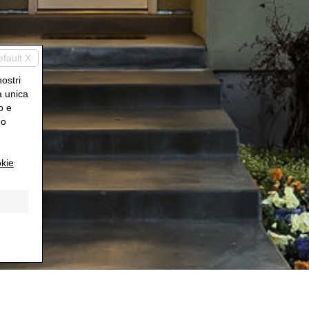
efault X
nostri
a unica
o e
uo
kie