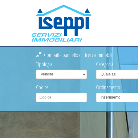
Compatta pannello di ricerca immobili
Tipologia
Categoria
Codice
Ordinamento